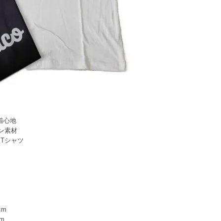
着心地
ン素材
Tシャツ
cm
cm