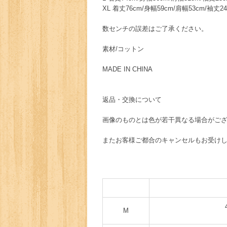
XL 着丈76cm/身幅59cm/肩幅53cm/袖丈2
数センチの誤差はご了承ください。
素材/コットン
MADE IN CHINA
返品・交換について
画像のものとは色が若干異なる場合がご
またお客様ご都合のキャンセルもお受け
M