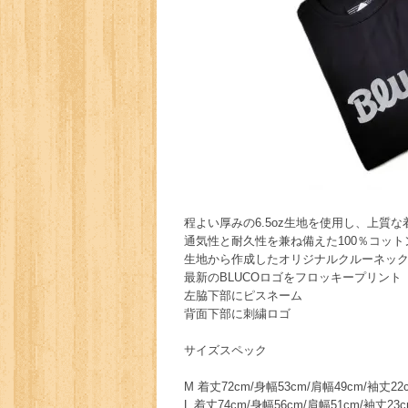
程よい厚みの6.5oz生地を使用し、上質な
通気性と耐久性を兼ね備えた100％コット
生地から作成したオリジナルクルーネック
最新のBLUCOロゴをフロッキープリント
左脇下部にピスネーム
背面下部に刺繍ロゴ
サイズスペック
M 着丈72cm/身幅53cm/肩幅49cm/袖丈22
L 着丈74cm/身幅56cm/肩幅51cm/袖丈23