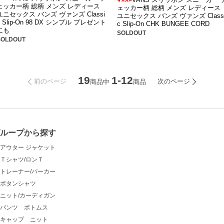
ェッカー柄 総柄 メンズ レディース
ェッカー柄 総柄 メンズ レディース
ユニセックス バンズ ヴァンズ Classi
ユニセックス バンズ ヴァンズ Class
c Slip-On 98 DX シンプル プレゼント
c Slip-On CHK BUNGEE CORD
にも
SOLDOUT
SOLDOUT
19
1-12
前のページ
次のページ
商品中
商品
グループから探す
アウター ジャケット
Ｔシャツ/ロンＴ
トレーナー/パーカー
ボタンシャツ
ニット/カーディガン
パンツ ボトムス
キャップ ニット