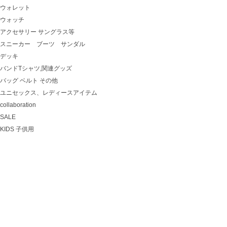
ウォレット
ウォッチ
アクセサリー サングラス等
スニーカー ブーツ サンダル
デッキ
バンドTシャツ,関連グッズ
バッグ ベルト その他
ユニセックス、レディースアイテム
collaboration
SALE
KIDS 子供用