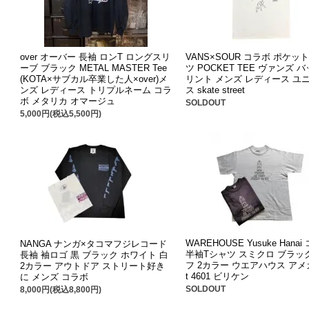
over オーバー 長袖 ロンT ロングスリ
VANS×SOUR コラボ ポケッ
ーブ ブラック METAL MASTER Tee
ツ POCKET TEE ヴァンズ 
(KOTA×サブカル卒業した人×over)メ
リント メンズ レディース ユ
ンズ レディース トリプルネーム コラ
ス skate street
ボ メタリカ オマージュ
SOLDOUT
5,000円(税込5,500円)
WAREHOUSE Yusuke Hana
NANGA ナンガ×タコマフジレコード
半袖Tシャツ スミクロ ブラッ
長袖 袖ロゴ 黒 ブラック ホワイト 白
フ 2カラー ウエアハウス アメカ
2カラー アウトドア ストリート好き
t 4601 ビリケン
に メンズ コラボ
SOLDOUT
8,000円(税込8,800円)