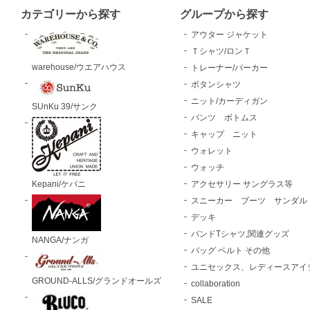
カテゴリーから探す
グループから探す
アウター ジャケット
Ｔシャツ/ロンＴ
warehouse/ウエアハウス
トレーナー/パーカー
ボタンシャツ
ニット/カーディガン
SUnKu 39/サンク
パンツ ボトムス
キャップ ニット
ウォレット
ウォッチ
Kepani/ケパニ
アクセサリー サングラス等
スニーカー ブーツ サンダル
デッキ
バンドTシャツ,関連グッズ
NANGA/ナンガ
バッグ ベルト その他
ユニセックス、レディースアイ
GROUND-ALLS/グランドオールズ
collaboration
SALE